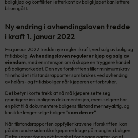
boligkjøp og konflikter i etterkant av boligkjøpet kan lettere
bli unngått.
Ny endring i avhendingsloven tredde
i kraft 1. januar 2022
Fra januar 2022 tredde nye regler i kraft, ved salg av bolig og
fritidsbolig.
Avhendingsloven regulerer kjøp og salg av
eiendom
, med en intensjon om å skape en tryggere handel
på boligmarkedet. Den nye forskriften stiller minimumskrav
til innholdet i tilstandsrapporter som brukes ved avhending
av helårs- og fritidsboliger når kjøperen er forbruker.
Det betyr i korte trekk at nå må kjøpere sette seg
grundigere inn i boligens dokumentasjon, mens selgere har
en plikt til å dokumentere boligens tilstand mer nøyaktig, og
kan ikke lenger selge boligen
"som den er"
.
Når tilstandsrapporten oppfyller kravene i forskriften, kan
på den andre siden ikke kjøperen klage på mangler i boligen.
Dette sørger for en økt trygghet for begge parter, og et