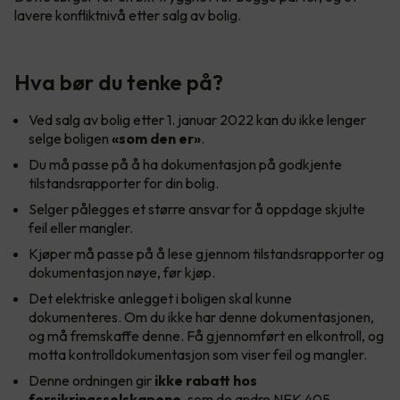
lavere konfliktnivå etter salg av bolig.
Hva bør du tenke på?
Ved salg av bolig etter 1. januar 2022 kan du ikke lenger
selge boligen
«som den er»
.
Du må passe på å ha dokumentasjon på godkjente
tilstandsrapporter for din bolig.
Selger pålegges et større ansvar for å oppdage skjulte
feil eller mangler.
Kjøper må passe på å lese gjennom tilstandsrapporter og
dokumentasjon nøye, før kjøp.
Det elektriske anlegget i boligen skal kunne
dokumenteres. Om du ikke har denne dokumentasjonen,
og må fremskaffe denne. Få gjennomført en elkontroll, og
motta kontrolldokumentasjon som viser feil og mangler.
Denne ordningen gir
ikke rabatt hos
forsikringsselskapene
, som de andre NEK 405