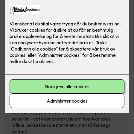
Suksessprosjekt - Lagerbygg dekket
med solceller
Næringsbygg med store flater egner seg godt til
solceller - det viser pilotprosjektet hos Akershus
Utleie. Suksessen ble større enn man så for seg i
forkant.