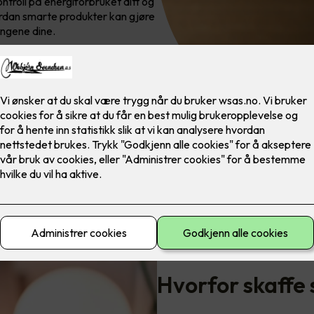
ntroll på energiforbruket ditt og
rdan smarte produkter kan gjøre
ingene dine.
Spar strøm, spar miljøet, sp
Hvorfor skaffe