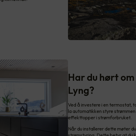
Har du hørt o
Lyng?
Ved å investere i en termostat, 
la automatikken styre strømmen t
effekttopper i strømforbruket.
Når du installerer dette møter d
strømstyring. Dette betyr at du 