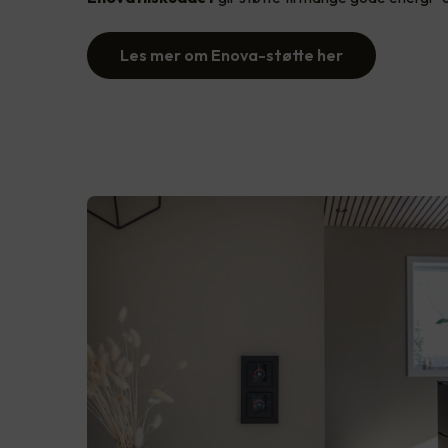
Les mer om Enova-støtte her