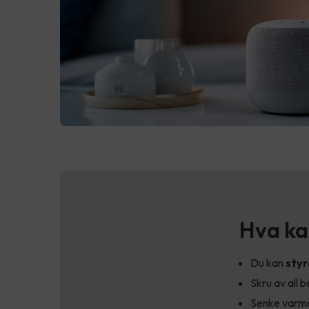
Hva ka
Du kan
styr
Skru av all 
Senke varmen