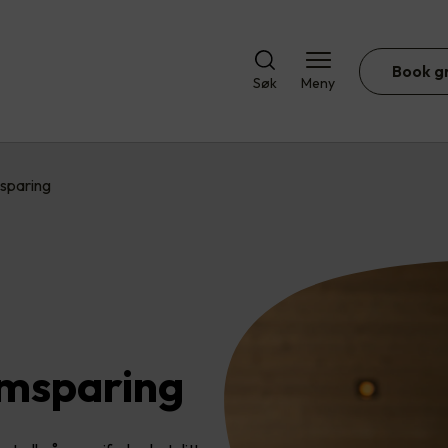
Book g
Søk
Meny
sparing
ømsparing