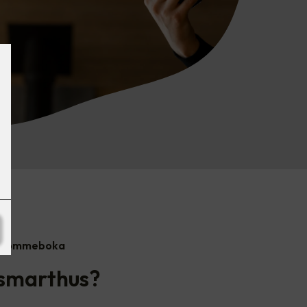
ar lommeboka
 smarthus?