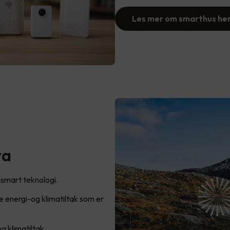
Les mer om smarthus he
va
masmart teknologi.
te energi-og klimatiltak som er
g klimatiltak.