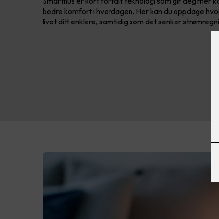
Smarthus er kort fortalt teknologi som gir deg mer ko
bedre komfort i hverdagen. Her kan du oppdage hvo
livet ditt enklere, samtidig som det senker strømregn