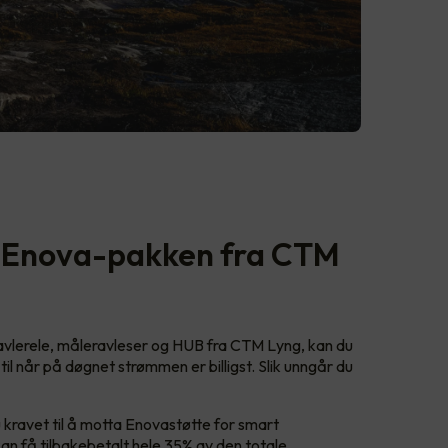
m Enova-pakken fra CTM
tavlerele, måleravleser og HUB fra CTM Lyng, kan du
il når på døgnet strømmen er billigst. Slik unngår du
u kravet til å motta Enovastøtte for smart
kan få tilbakebetalt hele 35% av den totale