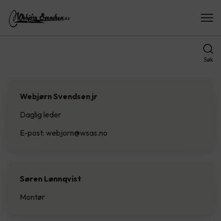
Søk
Webjørn Svendsen jr
Daglig leder
E-post: webjorn@wsas.no
Søren Lønnqvist
Montør