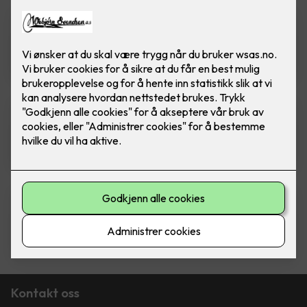
Ryszard Pietka
Montør
Benjamin Rørhus
Montør
Gaute Øye
Læring
Kontakt oss